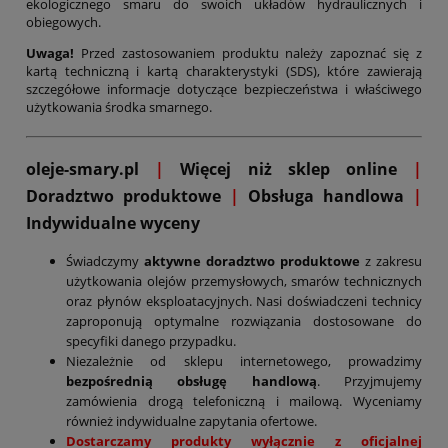
ekologicznego smaru do swoich układów hydraulicznych i
obiegowych.
Uwaga!
Przed zastosowaniem produktu należy zapoznać się z
kartą techniczną i kartą charakterystyki (SDS), które zawierają
szczegółowe informacje dotyczące bezpieczeństwa i właściwego
użytkowania środka smarnego.
oleje-smary.pl
|
Więcej niż sklep online
|
D
oradztwo produktowe
|
Obsługa handlowa
|
Indywidualne wyceny
Świadczymy
aktywne doradztwo produktowe
z zakresu
użytkowania olejów przemysłowych, smarów technicznych
oraz płynów eksploatacyjnych. Nasi doświadczeni technicy
zaproponują optymalne rozwiązania dostosowane do
specyfiki danego przypadku.
Niezależnie od sklepu internetowego, prowadzimy
bezpośrednią obsługę handlową
. Przyjmujemy
zamówienia drogą telefoniczną i mailową. Wyceniamy
również indywidualne zapytania ofertowe.
Dostarczamy produkty wyłącznie z oficjalnej