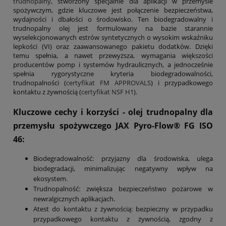
trudnopalny
, stworzony specjalnie dla aplikacji w przemyśle
spożywczym, gdzie kluczowe jest połączenie bezpieczeństwa,
wydajności i dbałości o środowisko. Ten biodegradowalny i
trudnopalny olej jest formulowany na bazie starannie
wyselekcjonowanych estrów syntetycznych o wysokim wskaźniku
lepkości (VI) oraz zaawansowanego pakietu dodatków. Dzięki
temu spełnia, a nawet przewyższa, wymagania większości
producentów pomp i systemów hydraulicznych, a jednocześnie
spełnia rygorystyczne kryteria biodegradowalności,
trudnopalności (
certyfikat FM APPROVALS
) i przypadkowego
kontaktu z żywnością (
certyfikat NSF H1
).
Kluczowe cechy i korzyści - olej trudnopalny dla
przemysłu spożywczego JAX Pyro-Flow® FG ISO
46:
Biodegradowalność: przyjazny dla środowiska, ulega
biodegradacji, minimalizując negatywny wpływ na
ekosystem.
Trudnopalność: zwiększa bezpieczeństwo pożarowe w
newralgicznych aplikacjach.
Atest do kontaktu z żywnością: bezpieczny w przypadku
przypadkowego kontaktu z żywnością, zgodny z