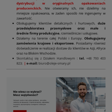
dystrybucji w oryginalnych opakowaniach
producenckich.
Nie otwieramy ich, nie dzielimy na
mniejsze opakowania, w żaden sposób nie ingerujemy w
zawartość.
Obsługujemy klientów detalicznych i hurtowych,
duże
przedsiębiorstwa przemysłowe oraz małe i
średnie firmy produkcyjne
, rzemieślnicze i usługowe.
Działamy na terenie całej Polski i Europy.
Obsługujemy
zamówienia krajowe i eksportowe
. Posiadamy również
doświadczenie w realizacji dostaw do klientów w Azji, Afryce
oraz na Bliskim Wschodzie.
Skontaktuj się z Działem Handlowym
:
tel.
+48 793 403
823;
|
e-mail:
biuro@oleje-smary.pl