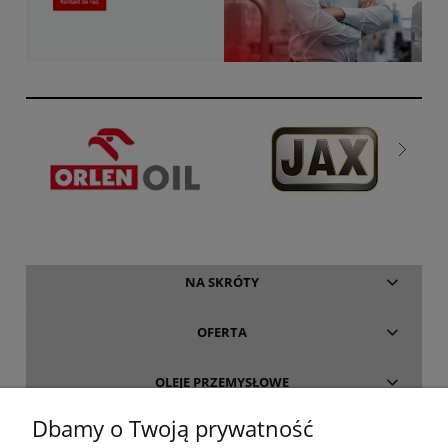
NA SKRÓTY
OFERTA
OLEJE PRZEMYSŁOWE
Dbamy o Twoją prywatność
INFORMACJE