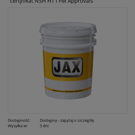
certyfikat NSH H1 i FM Approvals
Dostępność:
Dostępny - zapytaj o szczegóły
Wysyłka w:
3 dni