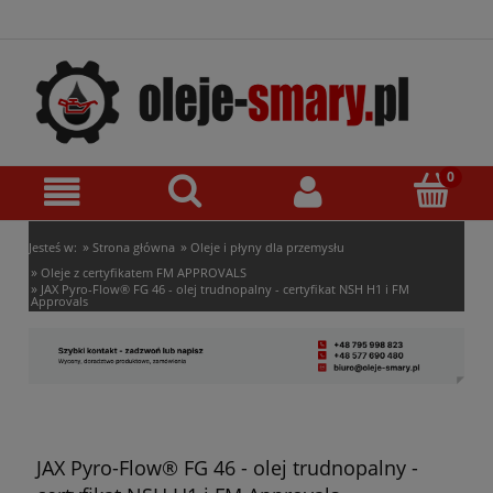
»
»
Jesteś w:
Strona główna
Oleje i płyny dla przemysłu
»
Oleje z certyfikatem FM APPROVALS
»
JAX Pyro-Flow® FG 46 - olej trudnopalny - certyfikat NSH H1 i FM
Approvals
JAX Pyro-Flow® FG 46 - olej trudnopalny -