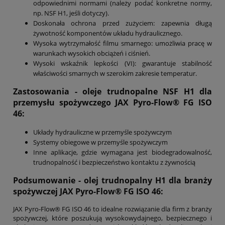
odpowiednimi normami (należy podać konkretne normy,
np. NSF H1, jeśli dotyczy).
Doskonała ochrona przed zużyciem: zapewnia długą
żywotność komponentów układu hydraulicznego.
Wysoka wytrzymałość filmu smarnego: umożliwia pracę w
warunkach wysokich obciążeń i ciśnień.
Wysoki wskaźnik lepkości (VI): gwarantuje stabilność
właściwości smarnych w szerokim zakresie temperatur.
Zastosowania - oleje trudnopalne NSF H1 dla
przemysłu spożywczego JAX Pyro-Flow® FG ISO
46:
Układy hydrauliczne w przemyśle spożywczym
Systemy obiegowe w przemyśle spożywczym
Inne aplikacje, gdzie wymagana jest biodegradowalność,
trudnopalność i bezpieczeństwo kontaktu z żywnością
Podsumowanie - olej trudnopalny H1 dla branży
spożywczej JAX Pyro-Flow® FG ISO 46:
JAX Pyro-Flow® FG ISO 46 to idealne rozwiązanie dla firm z branży
spożywczej, które poszukują wysokowydajnego, bezpiecznego i