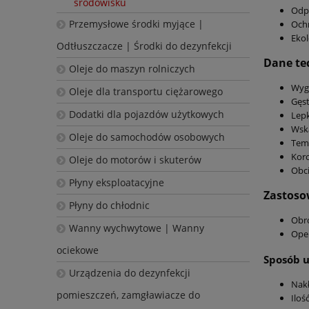
środowisku
Odpo
Przemysłowe środki myjące |
Ochr
Ekol
Odtłuszczacze | Środki do dezynfekcji
Dane te
Oleje do maszyn rolniczych
Wygl
Oleje dla transportu ciężarowego
Gęst
Dodatki dla pojazdów użytkowych
Lepk
Wska
Oleje do samochodów osobowych
Temp
Koro
Oleje do motorów i skuterów
Obci
Płyny eksploatacyjne
Zastoso
Płyny do chłodnic
Obró
Wanny wychwytowe | Wanny
Oper
ociekowe
Sposób 
Urządzenia do dezynfekcji
Nakł
pomieszczeń, zamgławiacze do
Iloś