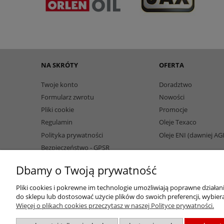
NA SKRÓTY
OFERTA
Twoje konto
Doradztwo
Formularz zwrotu
Nowości
Pliki cookie
Promocje
Regulamin
Oleje Texaco
Polityka prywatności
Oleje ENI (dawniej AG
Bezpieczeństwo - GPSR
Dbamy o Twoją prywatność
Pliki cookies i pokrewne im technologie umożliwiają poprawne działa
do sklepu lub dostosować użycie plików do swoich preferencji, wybiera
Więcej o plikach cookies przeczytasz w naszej Polityce prywatności.