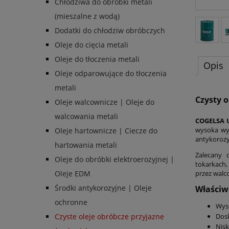
Chłodziwa do obróbki metali
(mieszalne z wodą)
Dodatki do chłodziw obróbczych
Oleje do cięcia metali
Oleje do tłoczenia metali
Opis
Oleje odparowujące do tłoczenia
metali
Czysty 
Oleje walcownicze | Oleje do
walcowania metali
COGELSA 
wysoka wyd
Oleje hartownicze | Ciecze do
antykorozy
hartowania metali
Zalecany 
Oleje do obróbki elektroerozyjnej |
tokarkach,
przez walco
Oleje EDM
Środki antykorozyjne | Oleje
Właściw
ochronne
Wyso
Dosk
Czyste oleje obróbcze przyjazne
Nisk