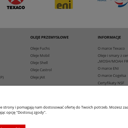
OLEJE PRZEMYSŁOWE
INFORMACJE
Oleje Fuchs
O marce Texaco
Oleje Mobil
Oleje i smary z ce
„MOSH/MOAH FR
Oleje Shell
O marce ENI
Oleje Castrol
O marce Cogelsa
IP)
Oleje JAX
Certyfikaty NSF
Partnerzy Biznes
nie strony i pomagają nam dostosować ofertę do Twoich potrzeb. Możesz zaa
jąc opcję "Dostosuj zgody".
oleje-smary.pl
| Platforma zakupowa środków smarnych firmy ALVESTA |