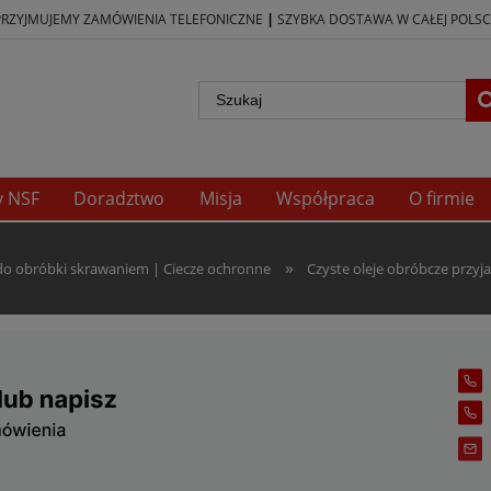
|
PRZYJMUJEMY ZAMÓWIENIA TELEFONICZNE
SZYBKA DOSTAWA W CAŁEJ POLSC
y NSF
Doradztwo
Misja
Współpraca
O firmie
»
 do obróbki skrawaniem | Ciecze ochronne
Czyste oleje obróbcze przyj