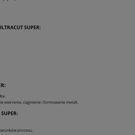
ULTRACUT SUPER:
R:
te.
e wiercenie, ciągnienie i formowanie metali.
 SUPER
:
i warunków procesu.