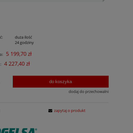
ć:
duża ilość
:
24 godziny
5 199,70 zł
o:
4 227,40 zł
:
do koszyka
.
dodaj do przechowalni
:
zapytaj o produkt