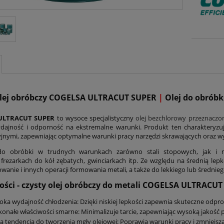
olej obróbczy COGELSA ULTRACUT SUPER
|
Olej do obrób
ULTRACUT SUPER
to wysoce specjalistyczny
olej bezchlorowy przeznaczon
ajność i odporność na ekstremalne warunki. Produkt ten charakteryzuj
jnymi, zapewniając optymalne warunki pracy narzędzi skrawających oraz 
do obróbki w trudnych warunkach zarówno stali stopowych, jak i
 frezarkach do kół zębatych, gwinciarkach itp. Ze względu na średnią le
wanie i innych operacji formowania metali, a także do lekkiego lub średnieg
ości - czysty olej obróbczy do metali COGELSA ULTRACUT
ka wydajność chłodzenia: Dzięki niskiej lepkości zapewnia skuteczne odpro
onałe właściwości smarne: Minimalizuje tarcie, zapewniając wysoką jakość 
a tendencja do tworzenia mgły olejowej: Poprawia warunki pracy i zmniejsz