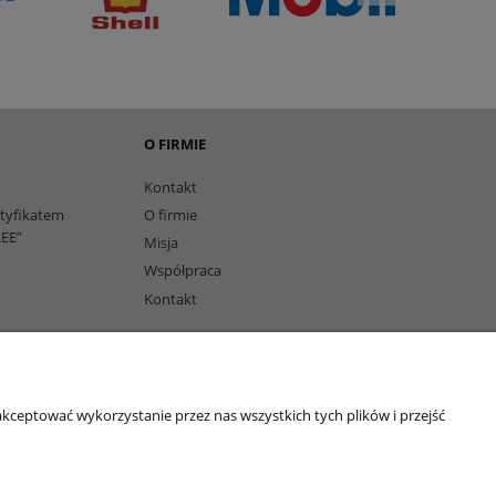
O FIRMIE
Kontakt
rtyfikatem
O firmie
EE”
Misja
Współpraca
Kontakt
owi
kceptować wykorzystanie przez nas wszystkich tych plików i przejść