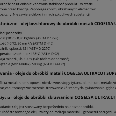
rność na utlenianie: Zapewnia stabilność produktu w czasie.
ona przed korozją: Zapobiega korozji obrabianych elementów.
ogiczny: Nie zawiera chloru i innych szkodliwych substancji.
chniczne - olej bezchlorowy do
obróbki metali
COGELSA 
ąd: jasnożółty
ość (20°C): 0,86 kg/dm³ (ASTM D 1298)
ość (40°C): 30 mm²/s (ASTM D 445)
źnik lepkości: 121 (ASTMD-2270)
eratura zapłonu: > 185°C (ASTM D 92)
zja miedzi (3 h, 100°C): 4b (dobra odporność)
ążenie (test 4 kulek): 500 kg (ASTM D-4172)
wania - oleje
do obróbki metali
COGELSA ULTRACUT SUPE
bka metali: stale stopowe, nierdzewne, stopy tytanu, aluminium, metale żół
acje: automatyczne toczenie, frezowanie kół zębatych, gwintowanie, głęboki
- oleje
do obróbki skrawaniem
COGELSA ULTRACUT
użycia
adanie: Olej jest stosowany bezpośrednio na obszar obróbki.
ć: Ilość stosowanego oleju zależy od rodzaju materiału, geometrii narzędzi 