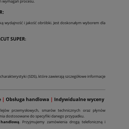
ch wymagań procesu.
R:
ką wydajność i jakość obróbki. Jest doskonałym wyborem dla
CUT SUPER
:
charakterystyki (SDS), które zawierają szczegółowe informacje
e
|
Obsługa handlowa
|
Indywidualne wyceny
lejów przemysłowych, smarów technicznych oraz płynów
ania dostosowane do specyfiki danego przypadku.
 handlową
. Przyjmujemy zamówienia drogą telefoniczną i