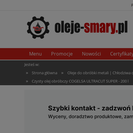
Menu
Promocje
Nowości
Certyfikat
Jesteś w:
»
»
Strona główna
Oleje do obróbki metali | Chłodziwa
»
Czysty olej obróbczy COGELSA ULTRACUT SUPER - 200 l