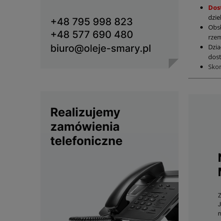
Dos
dzie
Obs
rzem
Dzia
dost
Sko