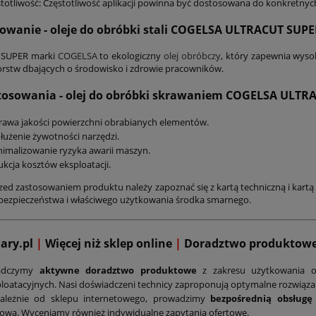
totliwość: Częstotliwość aplikacji powinna być dostosowana do konkretny
owanie
- oleje do obróbki stali COGELSA ULTRACUT SUPE
 SUPER marki
COGELSA
to ekologiczny
olej obróbczy
, który zapewnia wyso
orstw dbających o środowisko i zdrowie pracowników.
tosowania - olej do obróbki skrawaniem C
OGELSA
ULTRA
awa jakości powierzchni obrabianych elementów.
użenie żywotności narzędzi.
imalizowanie ryzyka awarii maszyn.
kcja kosztów eksploatacji.
zed zastosowaniem produktu należy zapoznać się z kartą techniczną i kartą 
bezpieczeństwa i właściwego użytkowania środka smarnego.
mary.pl
|
Więcej niż sklep online
|
D
oradztwo produktow
adczymy
aktywne doradztwo produktowe
z zakresu użytkowania o
loatacyjnych. Nasi doświadczeni technicy zaproponują optymalne rozwiąz
zależnie od sklepu internetowego, prowadzimy
bezpośrednią obsługę
ową. Wyceniamy również indywidualne zapytania ofertowe.