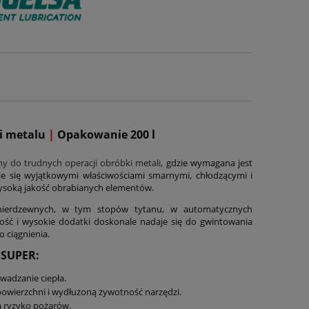
ki metalu
|
Opakowanie 200 l
y do trudnych operacji obróbki metali
, gdzie wymagana jest
e się wyjątkowymi właściwościami smarnymi, chłodzącymi i
wysoką jakość obrabianych elementów.
 nierdzewnych, w tym stopów tytanu, w automatycznych
pkość i wysokie dodatki doskonale nadaje się do gwintowania
o ciągnienia.
 SUPER:
wadzanie ciepła.
powierzchni i wydłużoną żywotność narzędzi.
a ryzyko pożarów.