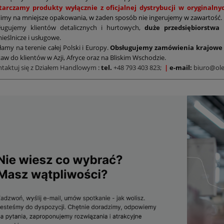
tarczamy produkty wyłącznie z oficjalnej dystrybucji w oryginal
limy na mniejsze opakowania, w żaden sposób nie ingerujemy w zawartość.
ługujemy klientów detalicznych i hurtowych,
duże przedsiębiorstwa
ieślnicze i usługowe.
łamy na terenie całej Polski i Europy.
Obsługujemy zamówienia krajowe 
aw do klientów w Azji, Afryce oraz na Bliskim Wschodzie.
ntaktuj się z Działem Handlowym
:
tel.
+48 793 403 823;
|
e-mail:
biuro@ole