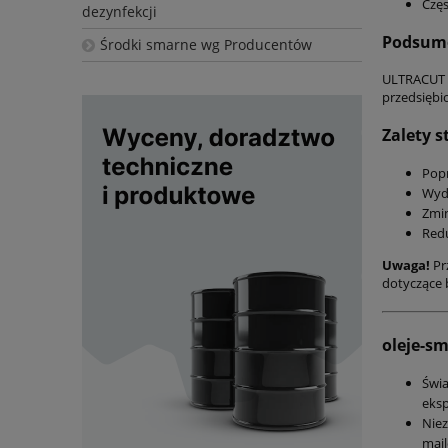
Częs
dezynfekcji
Podsum
Środki smarne wg Producentów
ULTRACUT
przedsiębi
Zalety s
Popr
Wydł
Zmin
Redu
Uwaga!
Pr
dotyczące 
oleje-s
Świ
eksp
Nie
mail