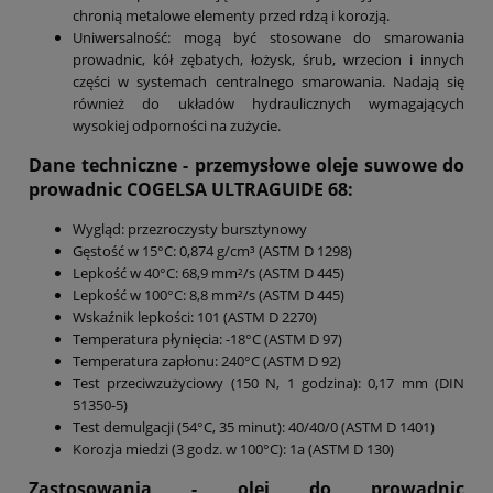
chronią metalowe elementy przed rdzą i korozją.
Uniwersalność: mogą być stosowane do smarowania
prowadnic, kół zębatych, łożysk, śrub, wrzecion i innych
części w systemach centralnego smarowania. Nadają się
również do układów hydraulicznych wymagających
wysokiej odporności na zużycie.
Dane techniczne - przemysłowe oleje suwowe do
prowadnic
COGELSA
ULTRAGUIDE
68
:
Wygląd: przezroczysty bursztynowy
Gęstość w 15°C: 0,874 g/cm³ (ASTM D 1298)
Lepkość w 40°C: 68,9 mm²/s (ASTM D 445)
Lepkość w 100°C: 8,8 mm²/s (ASTM D 445)
Wskaźnik lepkości: 101 (ASTM D 2270)
Temperatura płynięcia: -18°C (ASTM D 97)
Temperatura zapłonu: 240°C (ASTM D 92)
Test przeciwzużyciowy (150 N, 1 godzina): 0,17 mm (DIN
51350-5)
Test demulgacji (54°C, 35 minut): 40/40/0 (ASTM D 1401)
Korozja miedzi (3 godz. w 100°C): 1a (ASTM D 130)
Zastosowania -
olej do prowadnic