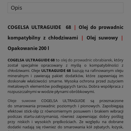
Opis
COGELSA ULTRAGUIDE 68
|
Olej do prowadnic
kompatybilny z chłodziwami
|
Olej suwowy
|
Opakowanie 200 l
COGELSA ULTRAGUIDE 68
to
olej do prowadnic obrabiarek
, który
został specjalnie opracowany z myślą o kompatybilności z
chłodziwami. Oleje
ULTRAGUIDE 68
bazują na rafinowanym oleju
mineralnym i zawierają pakiet dodatków, które zapewniają im
doskonałe właściwości smarne. Wysoka ochrona przed zużyciem
metalowych elementów podlegających tarciu. Dobra współpraca z
rozpuszczalnymi w wodzie płynami obróbkowymi.
Oleje suwowe
COGELSA ULTRAGUIDE są przeznaczone
do smarowania prowadnic poziomych i pionowych. Zapobiegają
efektowi stick-slip (z równomiernym posuwem i brakiem wibracji
podczas startu-zatrzymania), również zapewniając dobry poślizg
przy niskich i wysokich prędkościach. Ze względu na dobrane
dodatki nadają się również do smarowania kół zębatych, łożysk,