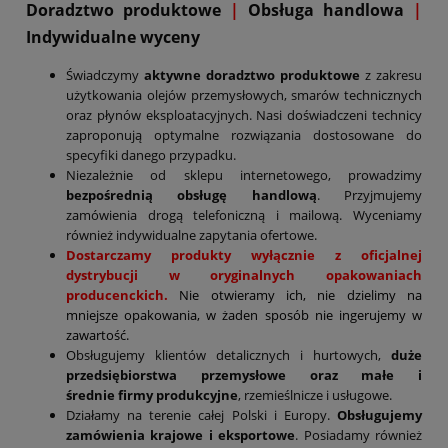
D
oradztwo produktowe
|
Obsługa handlowa
|
Indywidualne wyceny
Świadczymy
aktywne doradztwo produktowe
z zakresu
użytkowania olejów przemysłowych, smarów technicznych
oraz płynów eksploatacyjnych. Nasi doświadczeni technicy
zaproponują optymalne rozwiązania dostosowane do
specyfiki danego przypadku.
Niezależnie od sklepu internetowego, prowadzimy
bezpośrednią obsługę handlową
. Przyjmujemy
zamówienia drogą telefoniczną i mailową. Wyceniamy
również indywidualne zapytania ofertowe.
Dostarczamy produkty wyłącznie z oficjalnej
dystrybucji w oryginalnych opakowaniach
producenckich.
Nie otwieramy ich, nie dzielimy na
mniejsze opakowania, w żaden sposób nie ingerujemy w
zawartość.
Obsługujemy klientów detalicznych i hurtowych,
duże
przedsiębiorstwa przemysłowe oraz małe i
średnie firmy produkcyjne
, rzemieślnicze i usługowe.
Działamy na terenie całej Polski i Europy.
Obsługujemy
zamówienia krajowe i eksportowe
. Posiadamy również