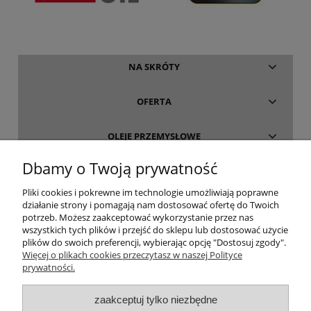
NA SKRÓTY
OFERTA
OLEJE PRZEMYSŁOWE
Dbamy o Twoją prywatność
INFORMACJE
Pliki cookies i pokrewne im technologie umożliwiają poprawne
działanie strony i pomagają nam dostosować ofertę do Twoich
O FIRMIE
potrzeb. Możesz zaakceptować wykorzystanie przez nas
wszystkich tych plików i przejść do sklepu lub dostosować użycie
plików do swoich preferencji, wybierając opcję "Dostosuj zgody".
Więcej o plikach cookies przeczytasz w naszej Polityce
prywatności.
oleje-smary.pl
| Platforma zakupowa środków smarnych firmy ALVESTA |
zaakceptuj tylko niezbędne