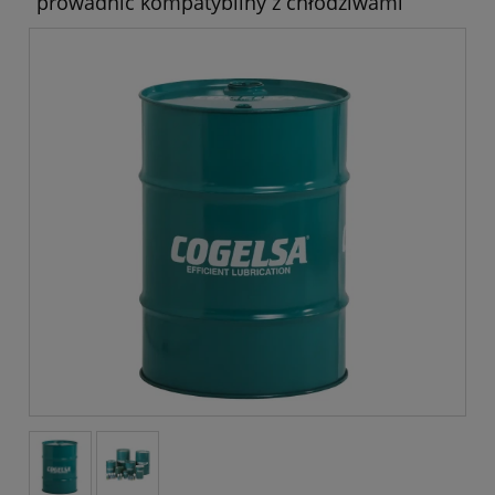
prowadnic kompatybilny z chłodziwami