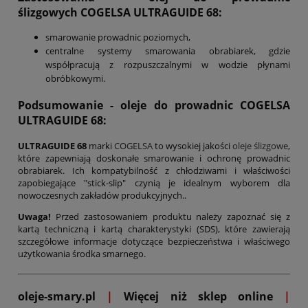
ślizgowych
COGELSA ULTRAGUIDE 68
:
smarowanie prowadnic poziomych,
centralne systemy smarowania obrabiarek, gdzie
współpracują z rozpuszczalnymi w wodzie płynami
obróbkowymi.
Podsumowanie
- oleje do prowadnic COGELSA
ULTRAGUIDE
68:
ULTRAGUIDE 68
marki
COGELSA
to wysokiej jakości
oleje ślizgowe
,
które zapewniają doskonałe smarowanie i ochronę prowadnic
obrabiarek. Ich kompatybilność z chłodziwami i właściwości
zapobiegające "stick-slip" czynią je idealnym wyborem dla
nowoczesnych zakładów produkcyjnych..
Uwaga!
Przed zastosowaniem produktu należy zapoznać się z
kartą techniczną i kartą charakterystyki (SDS), które zawierają
szczegółowe informacje dotyczące bezpieczeństwa i właściwego
użytkowania środka smarnego.
oleje-smary.pl
|
Więcej niż sklep online
|