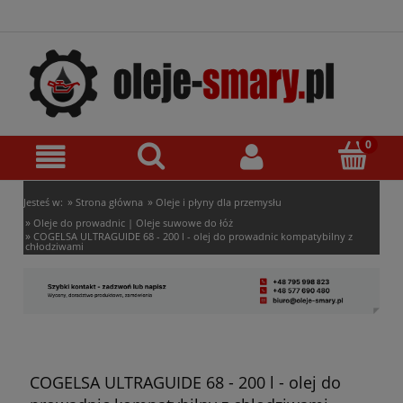
»
»
Jesteś w:
Strona główna
Oleje i płyny dla przemysłu
»
Oleje do prowadnic | Oleje suwowe do łóż
»
COGELSA ULTRAGUIDE 68 - 200 l - olej do prowadnic kompatybilny z
chłodziwami
COGELSA ULTRAGUIDE 68 - 200 l - olej do