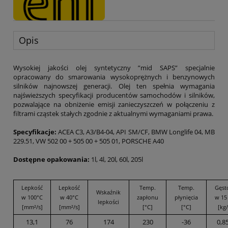
Opis
Wysokiej jakości olej syntetyczny ”mid SAPS” specjalnie
opracowany do smarowania wysokoprężnych i benzynowych
silników najnowszej generacji. Olej ten spełnia wymagania
najświeższych specyfikacji producentów samochodów i silników,
pozwalające na obniżenie emisji zanieczyszczeń w połączeniu z
filtrami cząstek stałych zgodnie z aktualnymi wymaganiami prawa.
Specyfikacje:
ACEA C3, A3/B4-04, API SM/CF, BMW Longlife 04, MB
229.51, VW 502 00 + 505 00 + 505 01, PORSCHE A40
Dostępne opakowania:
1l, 4l, 20l, 60l, 205l
Lepkość
Lepkość
Temp.
Temp.
Gęst
Wskaźnik
w 100°C
w 40°C
zapłonu
płynięcia
w 15
lepkości
[mm²/s]
[mm²/s]
[°C]
[°C]
[kg/
13,1
76
174
230
-36
0,8