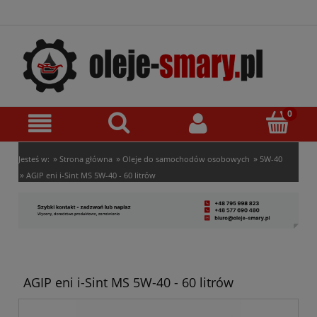
»
»
»
Jesteś w:
Strona główna
Oleje do samochodów osobowych
5W-40
»
AGIP eni i-Sint MS 5W-40 - 60 litrów
AGIP eni i-Sint MS 5W-40 - 60 litrów