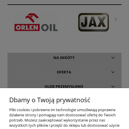
NA SKRÓTY
OFERTA
OLEJE PRZEMYSŁOWE
Dbamy o Twoją prywatność
INFORMACJE
Pliki cookies i pokrewne im technologie umożliwiają poprawne
działanie strony i pomagają nam dostosować ofertę do Twoich
O FIRMIE
potrzeb. Możesz zaakceptować wykorzystanie przez nas
wszystkich tych plików i przejść do sklepu lub dostosować użycie