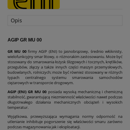
Opis
AGIP GR MU 00
GR MU 00
firmy AGIP (ENI) to jasnobrązowy, średnio włóknisty,
wielofunkcyjny smar litowy, o różnorakim zastosowaniu. Może być
stosowany do smarowania łożysk ślizgowych i tocznych, krętlików,
przegubów, złączy a także innych części maszyn przemysłowych,
budowlanych, rolniczych; może być również stosowany w różnych
typach centralnego systemu smarowania samochodów
ciężarowych w transporcie drogowym.
AGIP (ENI) GR MU 00
posiada wysoką mechaniczną i chemiczną
stabilność, gwarantującą niezmienność właściwości nawet podczas
długotrwałego działania mechanicznych obciążeń i wysokich
temperatur.
Wyjątkowa, przewyższająca wymagania normy odporność na
utlenianie inhibituje pogorszenie się właściwości smaru zarówno
podczas magazynowania jak i eksploatacji.