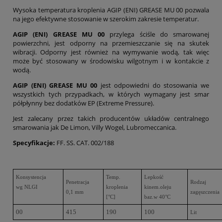
Wysoka temperatura kroplenia AGIP (ENI) GREASE MU 00 pozwala
na jego efektywne stosowanie w szerokim zakresie temperatur.
AGIP (ENI) GREASE MU 00
przylega ściśle do smarowanej
powierzchni, jest odporny na przemieszczanie się na skutek
wibracji. Odporny jest również na wymywanie wodą, tak więc
może być stosowany w środowisku wilgotnym i w kontakcie z
wodą.
AGIP (ENI) GREASE MU 00
jest odpowiedni do stosowania we
wszystkich tych przypadkach, w których wymagany jest smar
półpłynny bez dodatków EP (Extreme Pressure).
Jest zalecany przez takich producentów układów centralnego
smarowania jak De Limon, Villy Wogel, Lubromeccanica.
Specyfikacje:
FF. SS. CAT. 002/188
Konsystencja
Temp.
Lepkość
Penetracja
Rodzaj
wg NLGI
kroplenia
kinem.oleju
0,1 mm
zagęszczenia
[°C]
baz.w 40°C
00
415
190
100
Lit