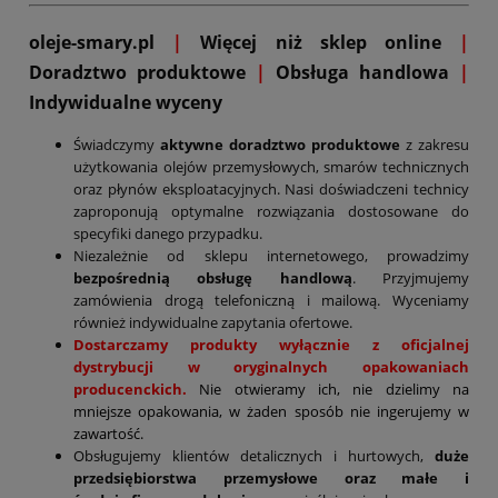
oleje-smary.pl
|
Więcej niż sklep online
|
D
oradztwo produktowe
|
Obsługa handlowa
|
Indywidualne wyceny
Świadczymy
aktywne doradztwo produktowe
z zakresu
użytkowania olejów przemysłowych, smarów technicznych
oraz płynów eksploatacyjnych. Nasi doświadczeni technicy
zaproponują optymalne rozwiązania dostosowane do
specyfiki danego przypadku.
Niezależnie od sklepu internetowego, prowadzimy
bezpośrednią obsługę handlową
. Przyjmujemy
zamówienia drogą telefoniczną i mailową. Wyceniamy
również indywidualne zapytania ofertowe.
Dostarczamy produkty wyłącznie z oficjalnej
dystrybucji w oryginalnych opakowaniach
producenckich.
Nie otwieramy ich, nie dzielimy na
mniejsze opakowania, w żaden sposób nie ingerujemy w
zawartość.
Obsługujemy klientów detalicznych i hurtowych,
duże
przedsiębiorstwa przemysłowe oraz małe i