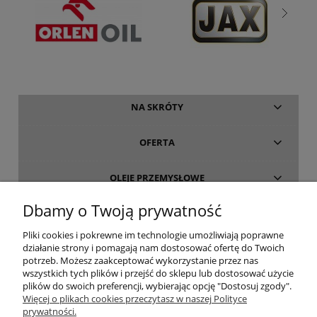
NA SKRÓTY
OFERTA
OLEJE PRZEMYSŁOWE
Dbamy o Twoją prywatność
INFORMACJE
Pliki cookies i pokrewne im technologie umożliwiają poprawne
działanie strony i pomagają nam dostosować ofertę do Twoich
O FIRMIE
potrzeb. Możesz zaakceptować wykorzystanie przez nas
wszystkich tych plików i przejść do sklepu lub dostosować użycie
plików do swoich preferencji, wybierając opcję "Dostosuj zgody".
Więcej o plikach cookies przeczytasz w naszej Polityce
prywatności.