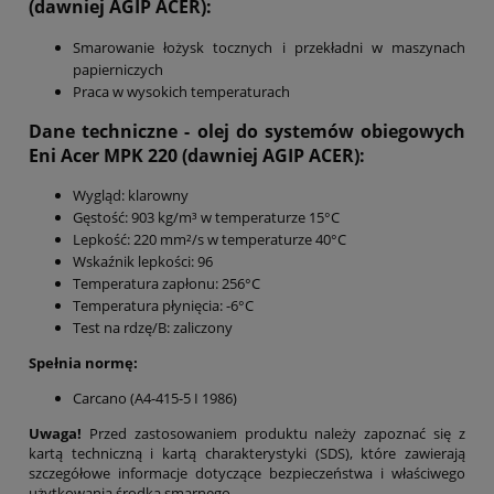
(dawniej AGIP ACER):
Smarowanie łożysk tocznych i przekładni w maszynach
papierniczych
Praca w wysokich temperaturach
Dane techniczne - olej do systemów obiegowych
Eni Acer MPK 220 (dawniej AGIP ACER):
Wygląd: klarowny
Gęstość: 903 kg/m³ w temperaturze 15°C
Lepkość: 220 mm²/s w temperaturze 40°C
Wskaźnik lepkości: 96
Temperatura zapłonu: 256°C
Temperatura płynięcia: -6°C
Test na rdzę/B: zaliczony
Spełnia normę:
Carcano (A4-415-5 I 1986)
Uwaga!
Przed zastosowaniem produktu należy zapoznać się z
kartą techniczną i kartą charakterystyki (SDS), które zawierają
szczegółowe informacje dotyczące bezpieczeństwa i właściwego
użytkowania środka smarnego.