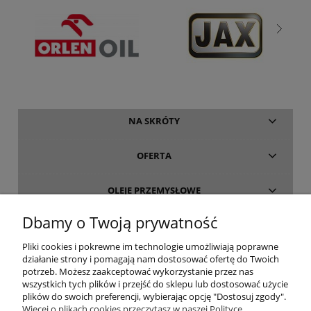
NA SKRÓTY
OFERTA
OLEJE PRZEMYSŁOWE
Dbamy o Twoją prywatność
INFORMACJE
Pliki cookies i pokrewne im technologie umożliwiają poprawne
działanie strony i pomagają nam dostosować ofertę do Twoich
O FIRMIE
potrzeb. Możesz zaakceptować wykorzystanie przez nas
wszystkich tych plików i przejść do sklepu lub dostosować użycie
plików do swoich preferencji, wybierając opcję "Dostosuj zgody".
Więcej o plikach cookies przeczytasz w naszej Polityce