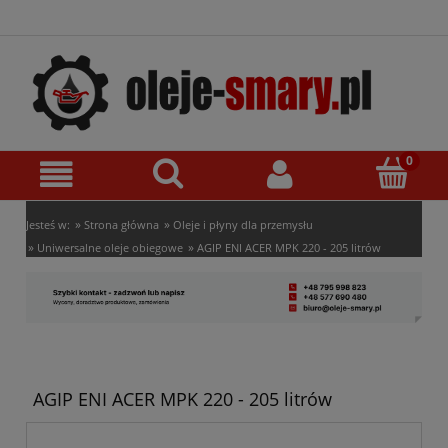
»
»
Jesteś w:
Strona główna
Oleje i płyny dla przemysłu
»
»
Uniwersalne oleje obiegowe
AGIP ENI ACER MPK 220 - 205 litrów
AGIP ENI ACER MPK 220 - 205 litrów