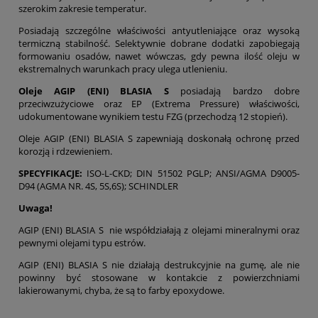
szerokim zakresie temperatur.
Posiadają szczególne właściwości antyutleniające oraz wysoką
termiczną stabilność. Selektywnie dobrane dodatki zapobiegają
formowaniu osadów, nawet wówczas, gdy pewna ilość oleju w
ekstremalnych warunkach pracy ulega utlenieniu.
Oleje AGIP (ENI) BLASIA S
posiadają bardzo dobre
przeciwzużyciowe oraz EP (Extrema Pressure) właściwości,
udokumentowane wynikiem testu FZG (przechodzą 12 stopień).
Oleje AGIP (ENI) BLASIA S zapewniają doskonałą ochronę przed
korozją i rdzewieniem.
SPECYFIKACJE:
ISO-L-CKD; DIN 51502 PGLP; ANSI/AGMA D9005-
D94 (AGMA NR. 4S, 5S,6S); SCHINDLER
Uwaga!
AGIP (ENI) BLASIA S nie współdziałają z olejami mineralnymi oraz
pewnymi olejami typu estrów.
AGIP (ENI) BLASIA S nie działają destrukcyjnie na gumę, ale nie
powinny być stosowane w kontakcie z powierzchniami
lakierowanymi, chyba, że są to farby epoxydowe.