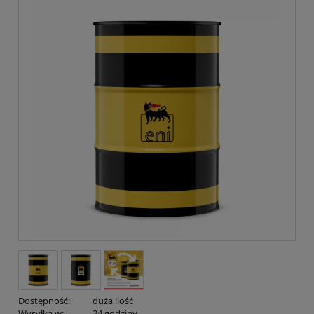
Dostępność:
duża ilość
Wysyłka w:
24 godziny