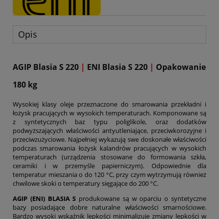
Opis
AGIP Blasia S 220
|
ENI Blasia S 220
|
Opakowanie
180 kg
Wysokiej klasy oleje przeznaczone do smarowania przekładni i
łożysk pracujących w wysokich temperaturach. Komponowane są
z syntetycznych baz typu poliglikole, oraz dodatków
podwyższających właściwości antyutleniające, przeciwkorozyjne i
przeciwzużyciowe. Najpełniej wykazują swe doskonałe właściwości
podczas smarowania łożysk kalandrów pracujących w wysokich
temperaturach (urządzenia stosowane do formowania szkła,
ceramiki i w przemyśle papierniczym). Odpowiednie dla
temperatur mieszania o do 120 °C
, przy czym wytrzymują również
chwilowe skoki o temperatury sięgające do
200 °C
.
AGIP (ENI) BLASIA S
produkowane są w oparciu o syntetyczne
bazy posiadające dobre naturalne właściwości smarnościowe.
Bardzo wysoki wskaźnik lepkości minimalizuje zmiany lepkości w