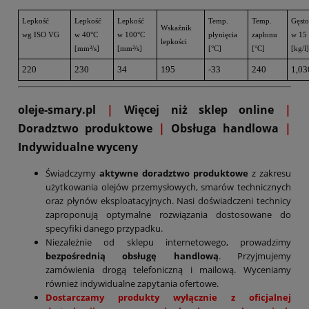
Lepkość
Lepkość
Lepkość
Temp.
Temp.
Gęst
Wskaźnik
wg ISO VG
w 40°C
w 100°C
płynięcia
zapłonu
w 15
lepkości
[mm²/s]
[mm²/s]
[°C]
[°C]
[kg/l]
220
230
34
195
-33
240
1,03
oleje-smary.pl
|
Więcej niż sklep online
|
D
oradztwo produktowe
|
Obsługa handlowa
|
Indywidualne wyceny
Świadczymy
aktywne doradztwo produktowe
z zakresu
użytkowania olejów przemysłowych, smarów technicznych
oraz płynów eksploatacyjnych. Nasi doświadczeni technicy
zaproponują optymalne rozwiązania dostosowane do
specyfiki danego przypadku.
Niezależnie od sklepu internetowego, prowadzimy
bezpośrednią obsługę handlową
. Przyjmujemy
zamówienia drogą telefoniczną i mailową. Wyceniamy
również indywidualne zapytania ofertowe.
Dostarczamy produkty wyłącznie z oficjalnej