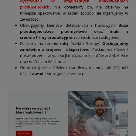
dystrybucji w oryginalnych opakowaniach
producenckich.
Nie otwieramy ich, nie dzielimy na
mniejsze opakowania, w żaden sposób nie ingerujemy w
zawartość.
Obsługujemy klientów detalicznych i hurtowych,
duże
przedsiębiorstwa przemysłowe oraz małe i
średnie firmy produkcyjne
, rzemieślnicze i usługowe.
Działamy na terenie całej Polski i Europy.
Obsługujemy
zamówienia krajowe i eksportowe
. Posiadamy również
doświadczenie w realizacji dostaw do klientów w Azji, Afryce
oraz na Bliskim Wschodzie.
Skontaktuj się z Działem Handlowym
:
tel.
+48 793 403
823;
|
e-mail:
biuro@oleje-smary.pl