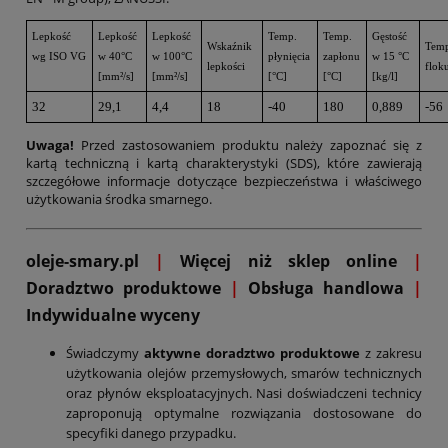
Lepkość
Lepkość
Lepkość
Temp.
Temp.
Gęstość
Wskaźnik
Tem
wg ISO VG
w 40°C
w 100°C
płynięcia
zapłonu
w 15 °C
lepkości
floku
[mm²/s]
[mm²/s]
[°C]
[°C]
[kg/l]
32
29,1
4,4
18
-40
180
0,889
-56
Uwaga!
Przed zastosowaniem produktu należy zapoznać się z
kartą techniczną i kartą charakterystyki (SDS), które zawierają
szczegółowe informacje dotyczące bezpieczeństwa i właściwego
użytkowania środka smarnego.
oleje-smary.pl
|
Więcej niż sklep online
|
D
oradztwo produktowe
|
Obsługa handlowa
|
Indywidualne wyceny
Świadczymy
aktywne doradztwo produktowe
z zakresu
użytkowania olejów przemysłowych, smarów technicznych
oraz płynów eksploatacyjnych. Nasi doświadczeni technicy
zaproponują optymalne rozwiązania dostosowane do
specyfiki danego przypadku.