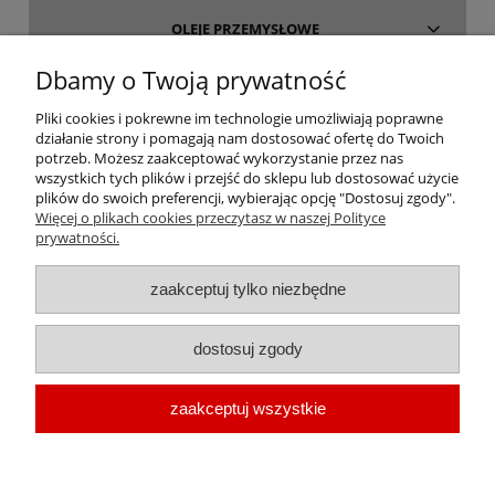
OLEJE PRZEMYSŁOWE
Dbamy o Twoją prywatność
INFORMACJE
Pliki cookies i pokrewne im technologie umożliwiają poprawne
działanie strony i pomagają nam dostosować ofertę do Twoich
O FIRMIE
potrzeb. Możesz zaakceptować wykorzystanie przez nas
wszystkich tych plików i przejść do sklepu lub dostosować użycie
plików do swoich preferencji, wybierając opcję "Dostosuj zgody".
Więcej o plikach cookies przeczytasz w naszej Polityce
prywatności.
oleje-smary.pl
| Platforma zakupowa środków smarnych firmy ALVESTA |
zaakceptuj tylko niezbędne
Oleje przemysłowe | Smary dla przemysłu spożywczego | Olej do sprężarek
| Olej hydrauliczny Fuchs | Olej transformatorowy | Olej turbinowy | Smary
dostosuj zgody
techniczne | Smary plastyczne | Smar do łożysk | Smar litowy | Smar
wapniowy | Oleje chłodnicze |
Chłodziwo do obróbki metali
| Olej do
zaakceptuj wszystkie
prowadnic | Smar Fuchs | Smar Shell | Oleje Eni AGIP | Smar JAX
pokaż pełną wersję strony