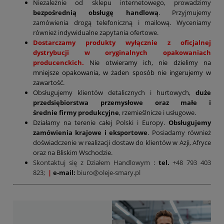
Niezależnie od sklepu internetowego, prowadzimy
bezpośrednią obsługę handlową
. Przyjmujemy
zamówienia drogą telefoniczną i mailową. Wyceniamy
również indywidualne zapytania ofertowe.
Dostarczamy produkty wyłącznie z oficjalnej
dystrybucji w oryginalnych opakowaniach
producenckich.
Nie otwieramy ich, nie dzielimy na
mniejsze opakowania, w żaden sposób nie ingerujemy w
zawartość.
Obsługujemy klientów detalicznych i hurtowych,
duże
przedsiębiorstwa przemysłowe oraz małe i
średnie firmy produkcyjne
, rzemieślnicze i usługowe.
Działamy na terenie całej Polski i Europy.
Obsługujemy
zamówienia krajowe i eksportowe
. Posiadamy również
doświadczenie w realizacji dostaw do klientów w Azji, Afryce
oraz na Bliskim Wschodzie.
Skontaktuj się z Działem Handlowym
:
tel.
+48 793 403
823;
|
e-mail:
biuro@oleje-smary.pl