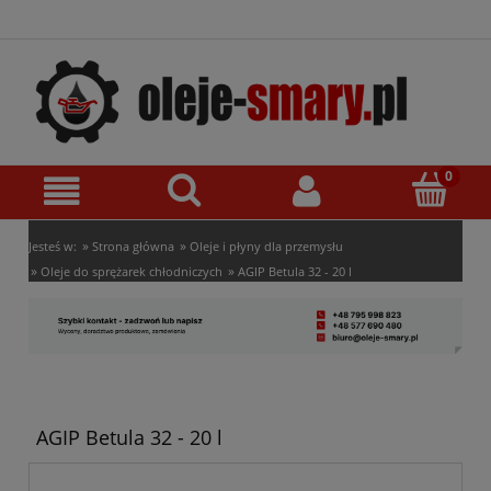
»
»
Jesteś w:
Strona główna
Oleje i płyny dla przemysłu
»
»
Oleje do sprężarek chłodniczych
AGIP Betula 32 - 20 l
AGIP Betula 32 - 20 l