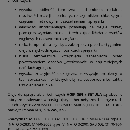
chłodniczych:
wysoka stabilność termiczna i chemiczna redukuje
możliwości reakcji chemicznych z czynnikiem chłodzącym,
częściami metalowymi i uszczelnieniami sprężarki;
własności antyutleniające pozwalają na długie okresy
pomiędzy wymianami oleju i redukują odkładanie osadów
węglowych na zaworach sprężarki;
niska temperatura płynięcia zabezpiecza przed zastyganiem
oleju w najchłodniejszych punktach sprężarki;
niska temperatura krzepnięcia zabezpiecza przed
powstawaniem osadów „woskowych” w najzimniejszych
częściach agregatu;
wysoka izolacyjność elektryczna rozwiązuje problemy w
tych sprężarkach, w których olej ma bezpośredni kontakt z
uzwojeniami silnika.
Oleje do sprężarek chłodniczych
AGIP (ENI) BETULA
są obecnie
fabrycznie zalewane w następujących hermetycznych sprężarkach
chłodniczych: ZANUSSI ELETTROMECCANICA (ELECTROLUX Group;
nazwy firmowe REX, ZOPPAS, itp.).
Specyfikacje:
DIN 51303 KA; DIN 51503 KC; MM-0-2008 type II
(NATO 0-283); MM-0-2008 type IV (NATO 0-290); SABROE (0170-104-
EN - M group); ZANUSSI.